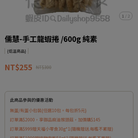
1
/
2
儒慧-手工龍蝦捲 /600g 純素
{低溫商品}
NT$255
NT$300
此商品參與的優惠活動
無蛋/有蛋小包裝{任選10包。每包折5元}
訂單滿$2000，享御品麻油猴頭菇，加價購$145
訂單滿$999贈天福小零食30g*1(隨機贈送.每檻不累贈)