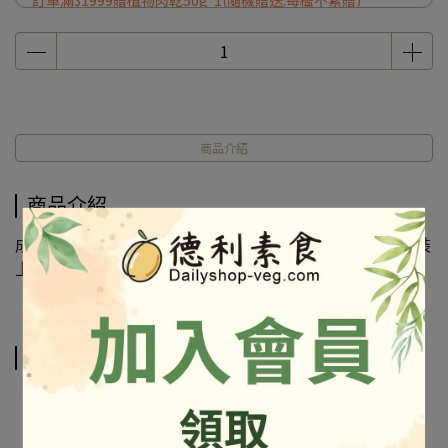
訂單滿$1999贈植物肉乾50g*1(隨機贈送.每檻不累贈)
商品介紹
商品介紹
成份及營養標示如圖所示，若與圖片有差異時，以實際包裝
上標示為準
相關商品