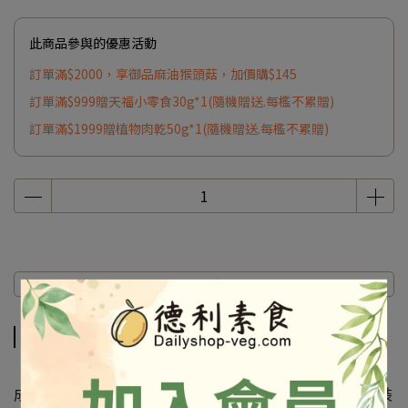
此商品參與的優惠活動
訂單滿$2000，享御品麻油猴頭菇，加價購$145
訂單滿$999贈天福小零食30g*1(隨機贈送.每檻不累贈)
訂單滿$1999贈植物肉乾50g*1(隨機贈送.每檻不累贈)
商品介紹
商品介紹
成份及營養標示如圖所示，若與圖片有差異時，以實際包裝