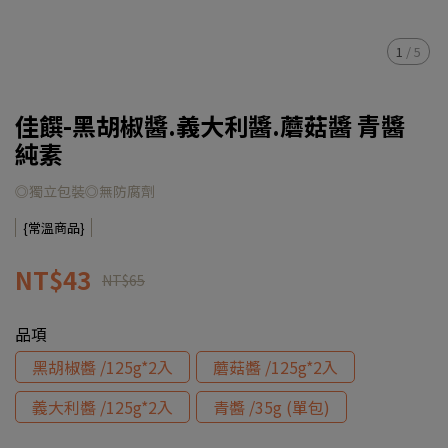
1
/
5
佳饌-黑胡椒醬.義大利醬.蘑菇醬 青醬
純素
◎獨立包裝◎無防腐劑
{常溫商品}
NT$43
NT$65
品項
黑胡椒醬 /125g*2入
蘑菇醬 /125g*2入
義大利醬 /125g*2入
青醬 /35g (單包)