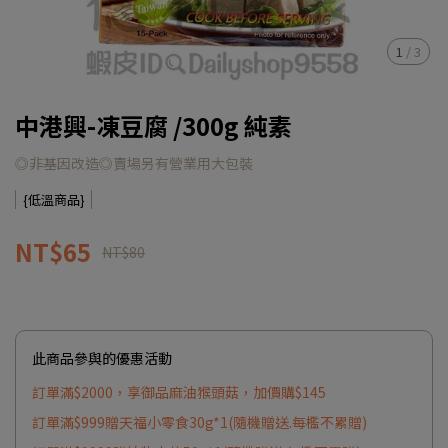
1
/
3
中港興-凍豆腐 /300g 純素
◎非基因改造◎賣場另有營業用大包裝
{低溫商品}
NT$65
NT$80
此商品參與的優惠活動
訂單滿$2000，享御品麻油猴頭菇，加價購$145
訂單滿$999贈天福小零食30g*1(隨機贈送.每檻不累贈)