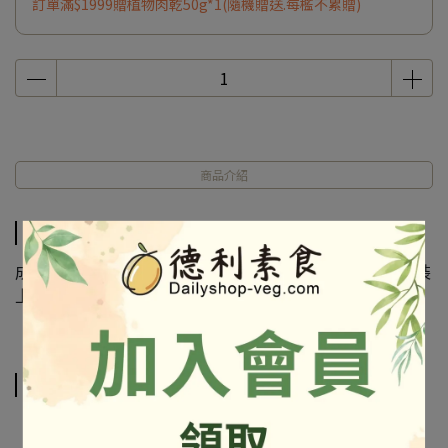
訂單滿$1999贈植物肉乾50g*1(隨機贈送.每檻不累贈)
商品介紹
商品介紹
成份及營養標示如圖所示，若與圖片有差異時，以實際包裝
上標示為準
相關商品