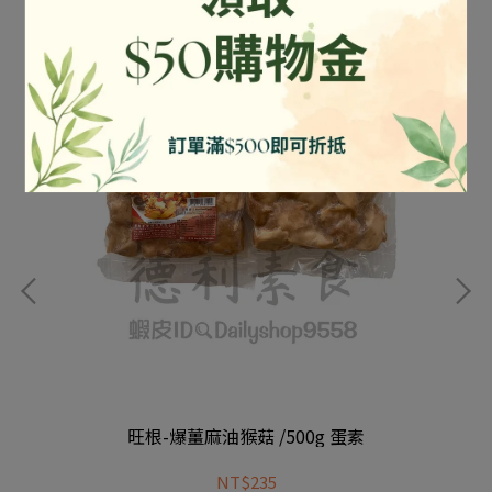
旺根-爆薑麻油猴菇 /500g 蛋素
NT$235