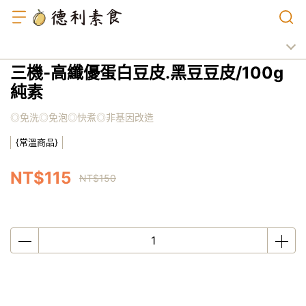
三機-高纖優蛋白豆皮.黑豆豆皮/100g
純素
◎免洗◎免泡◎快煮◎非基因改造
{常溫商品}
NT$115
NT$150