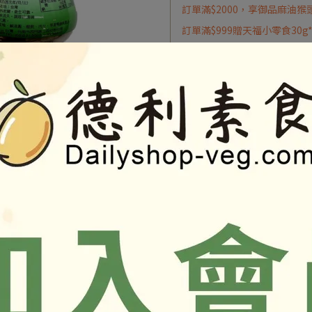
訂單滿$2000，享御品麻油猴
訂單滿$999贈天福小零食30g
訂單滿$1999贈植物肉乾50g*
加入購物車
加入最愛
商品介紹
，以實際包裝上標示為準