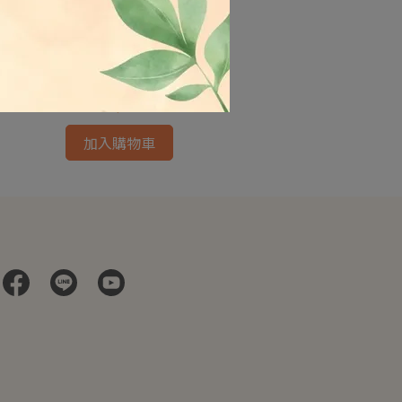
弘陽-素媽媽香烤肉片 純素
蓮廚-原
NT$170
加入購物車