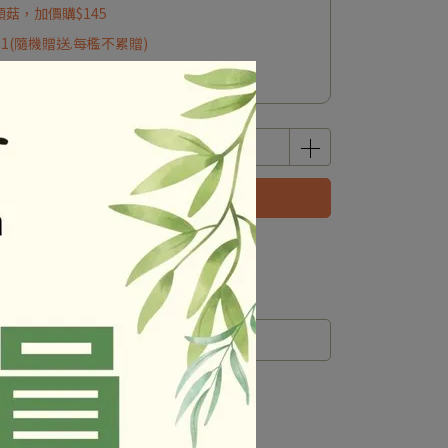
頭菇，加價購$145
*1(隨機贈送.每檻不累贈)
1(隨機贈送.每檻不累贈)
立即購買