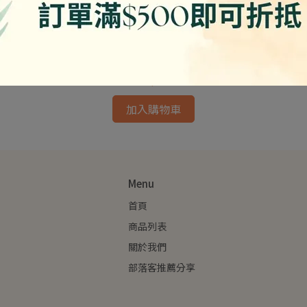
新萬香-熱銷素肉干 純素 蛋素
NT$210
加入購物車
Menu
首頁
商品列表
關於我們
部落客推薦分享