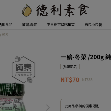
熱銷食品
補湯.湯底
平日也可以吃年菜
自包小包裝
g 純素
一鶴-冬菜 /200g 
{常溫商品}
NT$70
NT$85
此商品參與的優惠活動