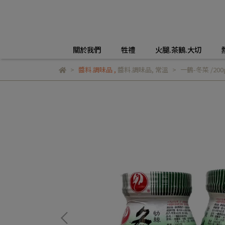
關於我們
牲禮
火腿.茶鵝.大切
醬料.調味品
,
醬料.調味品
,
常溫
一鶴-冬菜 /200